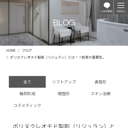
予約
LINE
BLOG
ブログ
HOME
ブログ
ポリヌクレオチド製剤（リジュラン）とは！？肌育の重要性。
全て
リフトアップ
鼻整形
輪郭形成
眼整形
スキン治療
コスメティック
ポリヌクレオチド製剤（リジュラン）と