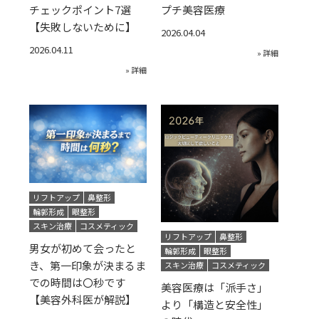
チェックポイント7選
プチ美容医療
【失敗しないために】
2026.04.04
2026.04.11
» 詳細
» 詳細
リフトアップ
鼻整形
輪郭形成
眼整形
スキン治療
コスメティック
リフトアップ
鼻整形
男女が初めて会ったと
輪郭形成
眼整形
き、第一印象が決まるま
スキン治療
コスメティック
での時間は〇秒です
美容医療は「派手さ」
【美容外科医が解説】
より「構造と安全性」