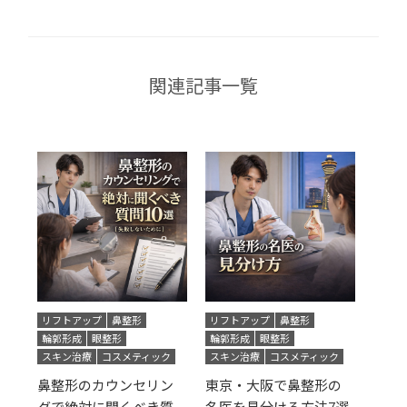
関連記事一覧
リフトアップ
鼻整形
リフトアップ
鼻整形
輪郭形成
眼整形
輪郭形成
眼整形
スキン治療
コスメティック
スキン治療
コスメティック
鼻整形のカウンセリン
東京・大阪で鼻整形の
グで絶対に聞くべき質
名医を見分ける方法7選