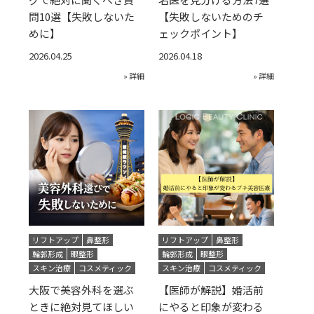
問10選【失敗しないた
【失敗しないためのチ
めに】
ェックポイント】
2026.04.25
2026.04.18
» 詳細
» 詳細
リフトアップ
鼻整形
リフトアップ
鼻整形
輪郭形成
眼整形
輪郭形成
眼整形
スキン治療
コスメティック
スキン治療
コスメティック
大阪で美容外科を選ぶ
【医師が解説】婚活前
ときに絶対見てほしい
にやると印象が変わる