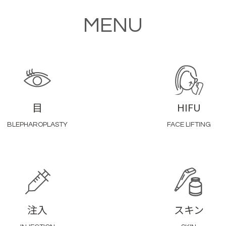
MENU
目
HIFU
BLEPHAROPLASTY
FACE LIFTING
注入
スキン