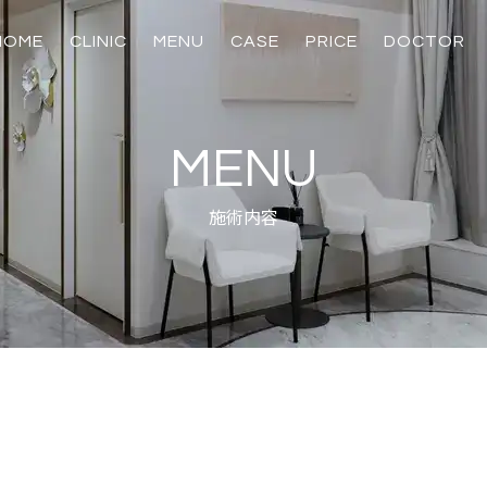
HOME
CLINIC
MENU
CASE
PRICE
DOCTOR
輪郭骨切り
麻酔・安全対策
美容皮膚科
美容外科
美容内服、注射・
脂肪吸引、脂肪注
スキンプログラ
たるみ治療
たるみ治療
美肌治療
注入治療
化粧品
鼻
目
MENU
施術内容