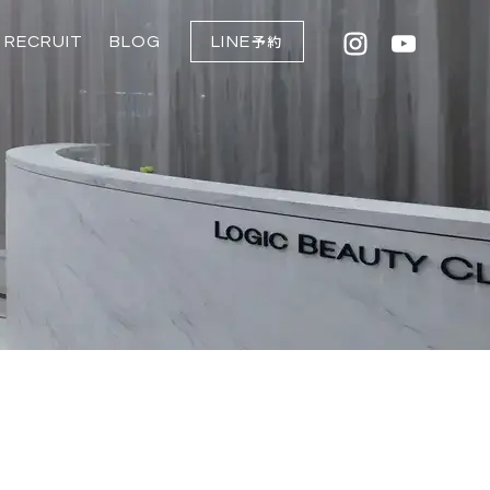
RECRUIT
BLOG
LINE
予約
点滴
入
ム