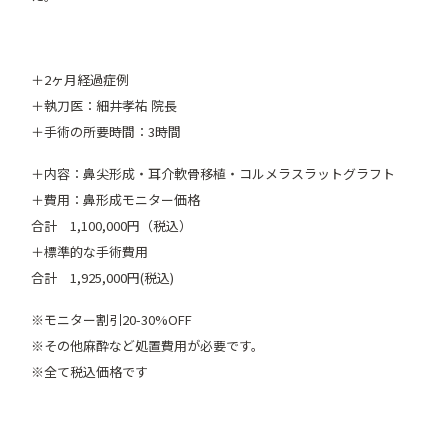
＋2ヶ月経過症例
＋執刀医：細井孝祐 院長
＋手術の所要時間：3時間
＋内容：鼻尖形成・耳介軟骨移植・コルメラスラットグラフト
＋費用：鼻形成モニター価格
合計 1,100,000円（税込）
＋標準的な手術費用
合計 1,925,000円(税込)
※
モニター割引
20-30%OFF
※
その他麻酔など処置費用が必要です。
※
全て税込価格です