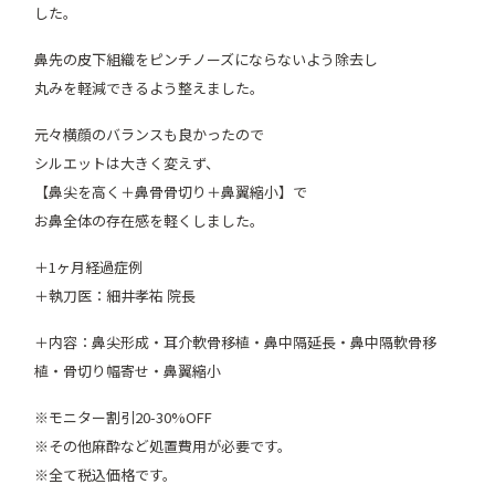
した。
鼻先の皮下組織をピンチノーズにならないよう除去し
丸みを軽減できるよう整えました。
元々横顔のバランスも良かったので
シルエットは大きく変えず、
【鼻尖を高く＋鼻骨骨切り＋鼻翼縮小】で
お鼻全体の存在感を軽くしました。
＋1ヶ月経過症例
＋執刀医：細井孝祐 院長
＋内容：鼻尖形成・耳介軟骨移植・鼻中隔延長・鼻中隔軟骨移
植・骨切り幅寄せ・鼻翼縮小
※モニター割引20-30%OFF
※その他麻酔など処置費用が必要です。
※全て税込価格です。