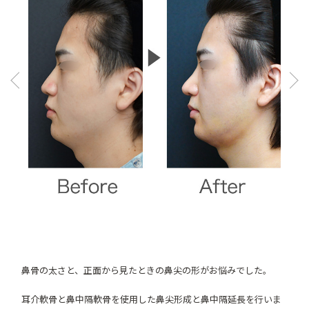
Pre
Ne
vio
xt
us
鼻骨の太さと、正面から見たときの鼻尖の形がお悩みでした。
耳介軟骨と鼻中隔軟骨を使用した鼻尖形成と鼻中隔延長を行いま