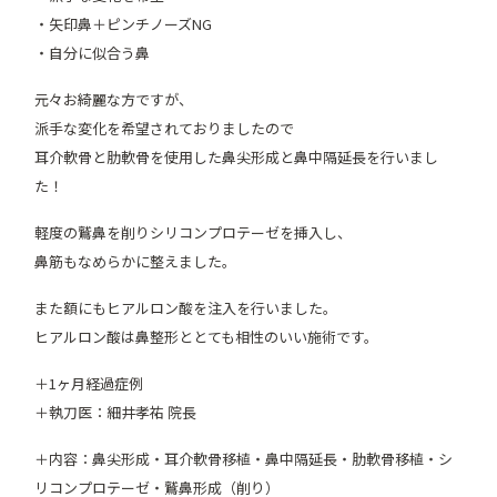
・矢印鼻＋ピンチノーズNG
・自分に似合う鼻
元々お綺麗な方ですが、
派手な変化を希望されておりましたので
耳介軟骨と肋軟骨を使用した鼻尖形成と鼻中隔延長を行いまし
た！
軽度の鷲鼻を削りシリコンプロテーゼを挿入し、
鼻筋もなめらかに整えました。
また額にもヒアルロン酸を注入を行いました。
ヒアルロン酸は鼻整形ととても相性のいい施術です。
＋1ヶ月経過症例
＋執刀医：細井孝祐 院長
＋内容：鼻尖形成・耳介軟骨移植・鼻中隔延長・肋軟骨移植・シ
リコンプロテーゼ・鷲鼻形成（削り）