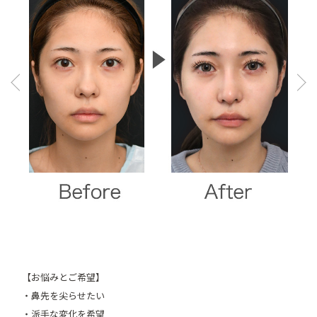
Pre
Ne
vio
xt
us
【お悩みとご希望】
・鼻先を尖らせたい
・派手な変化を希望