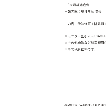
＋3ヶ月経過症例
＋執刀医：細井孝祐 院長
＋内容：他院修正＋隆鼻術
※モニター割引20-30%OFF
※その他麻酔など処置費用
※全て税込価格です。
傷跡目立つ可能性がありま