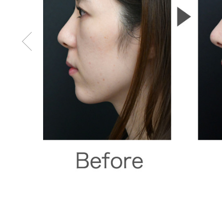
Pr
evi
ou
s