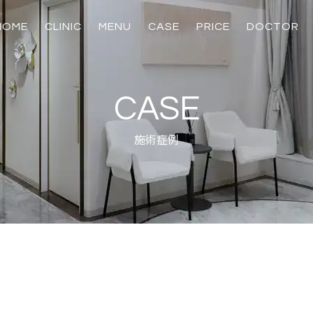
HOME
CLINIC
MENU
CASE
PRICE
DOCTOR
輪郭骨切り
麻酔・安全対策
美容皮膚科
美容外科
美容内服、注射・
脂肪吸引、脂肪注
スキンプログラ
たるみ治療
たるみ治療
美肌治療
注入治療
化粧品
鼻
目
CASE
施術症例