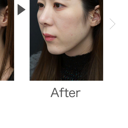
Ne
xt