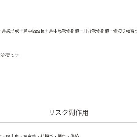
＋鼻尖形成＋鼻中隔延長＋鼻中隔軟骨移植＋耳介軟骨移植・骨切り幅寄せ
が必要です。
リスク副作用
す・内出血・左右差・結膜炎・腫れ・傷跡