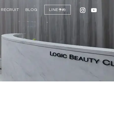
RECRUIT
BLOG
LINE
予約
点滴
入
ム