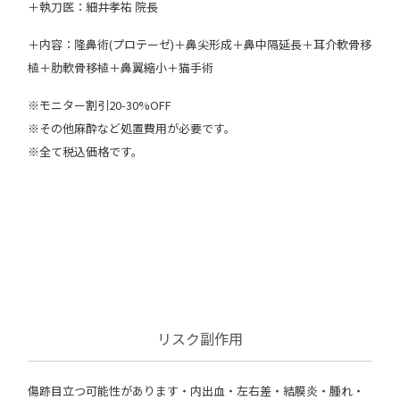
＋執刀医：細井孝祐 院長
＋内容：隆鼻術(プロテーゼ)＋鼻尖形成＋鼻中隔延長＋耳介軟骨移
植＋肋軟骨移植＋鼻翼縮小＋猫手術
※モニター割引20-30%OFF
※その他麻酔など処置費用が必要です。
※全て税込価格です。
リスク副作用
傷跡目立つ可能性があります・内出血・左右差・結膜炎・腫れ・