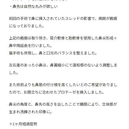
・鼻先は自然な丸みが欲しい
前回の手術で鼻に挿入されていたスレッドの影響で、周囲が瘢痕
になっておりました。
上記の瘢痕は取り除き、耳介軟骨と肋軟骨を使用した鼻尖形成＋
鼻中隔延長を行いました。
猫手術も併用し、鼻と口元のバランスを整えました。
左右差のあった小鼻は、鼻翼縮小にて違和感のないよう調整しま
した。
また術前よりも鼻筋の付け根を高くしたいとのご希望がありまし
たので、お顔立ちに合わせたプロテーゼを挿入しました。
鼻尖の角度と、鼻先の高さを出したことで横顔により、立体感が
生まれ洗練された印象に。
＋1ヶ月経過症例