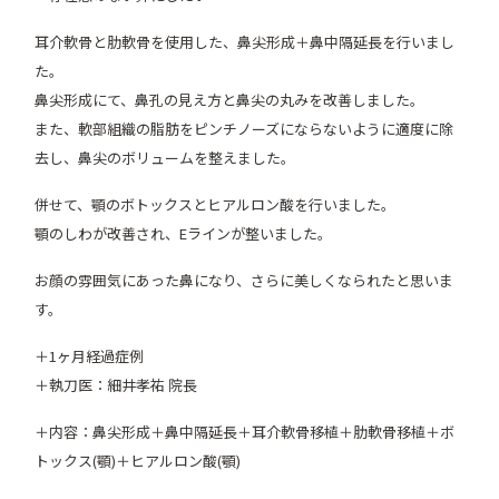
耳介軟骨と肋軟骨を使用した、鼻尖形成＋鼻中隔延長を行いまし
た。
鼻尖形成にて、鼻孔の見え方と鼻尖の丸みを改善しました。
また、軟部組織の脂肪をピンチノーズにならないように適度に除
去し、鼻尖のボリュームを整えました。
併せて、顎のボトックスとヒアルロン酸を行いました。
顎のしわが改善され、Eラインが整いました。
お顔の雰囲気にあった鼻になり、さらに美しくなられたと思いま
す。
＋1ヶ月経過症例
＋執刀医：細井孝祐 院長
＋内容：鼻尖形成＋鼻中隔延長＋耳介軟骨移植＋肋軟骨移植＋ボ
トックス(顎)＋ヒアルロン酸(顎)