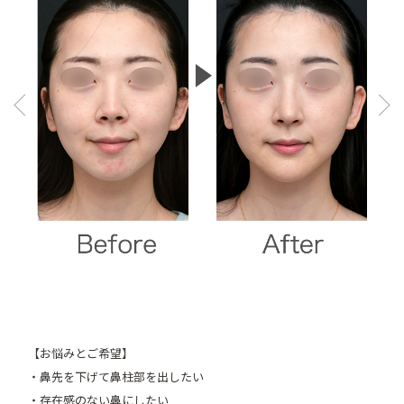
Pre
Ne
vio
xt
us
【お悩みとご希望】
・鼻先を下げて鼻柱部を出したい
・存在感のない鼻にしたい