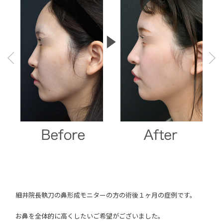
Pre
Ne
vio
xt
us
細井院長執刀の鼻形成モニターの方の術後１ヶ月の症例です。
お鼻を全体的に高くしたいご希望がございました。