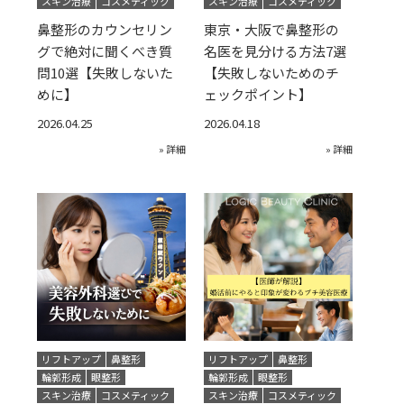
スキン治療
コスメティック
スキン治療
コスメティック
鼻整形のカウンセリン
東京・大阪で鼻整形の
グで絶対に聞くべき質
名医を見分ける方法7選
問10選【失敗しないた
【失敗しないためのチ
めに】
ェックポイント】
2026.04.25
2026.04.18
» 詳細
» 詳細
リフトアップ
鼻整形
リフトアップ
鼻整形
輪郭形成
眼整形
輪郭形成
眼整形
スキン治療
コスメティック
スキン治療
コスメティック