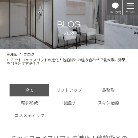
予約
LINE
BLOG
ブログ
HOME
ブログ
ミッドフェイスリフトの進化！他施術との組み合わせで最大限に効果
を引き出す方法！？
全て
リフトアップ
鼻整形
輪郭形成
眼整形
スキン治療
コスメティック
ミッドフェイスリフトの進化！他施術との