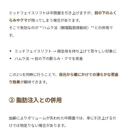
ミッドフェイスリフトは中顔面を引き上げますが、
目の下のふく
らみやクマ
が残ってしまう場合があります。
そこで有効なのが **ハムラ法（眼窩脂肪移動術）**との併用で
す。
ミッドフェイスリフト → 頬全体を持ち上げて若々しい印象に
ハムラ法 → 目の下の膨らみ・クマを改善
この2つを同時に行うことで、
目元から頬にかけての滑らかな若返
り効果
が期待できます。
② 脂肪注入との併用
加齢によりボリュームが失われた中顔面では、単に引き上げるだ
けでは物足りない場合があります。