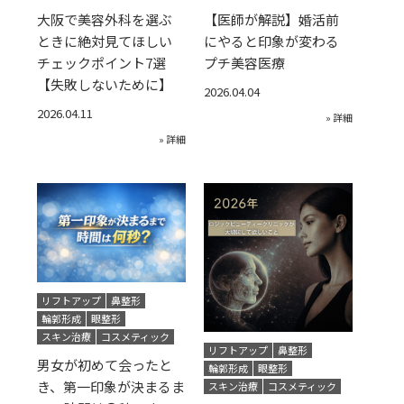
大阪で美容外科を選ぶ
【医師が解説】婚活前
ときに絶対見てほしい
にやると印象が変わる
チェックポイント7選
プチ美容医療
【失敗しないために】
2026.04.04
2026.04.11
» 詳細
» 詳細
リフトアップ
鼻整形
輪郭形成
眼整形
スキン治療
コスメティック
リフトアップ
鼻整形
男女が初めて会ったと
輪郭形成
眼整形
き、第一印象が決まるま
スキン治療
コスメティック