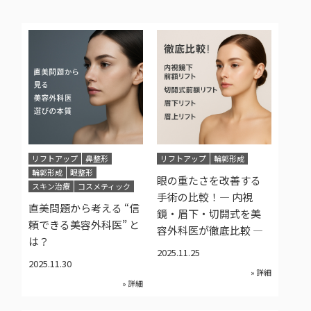
リフトアップ
鼻整形
リフトアップ
輪郭形成
輪郭形成
眼整形
眼の重たさを改善する
スキン治療
コスメティック
手術の比較！― 内視
直美問題から考える “信
鏡・眉下・切開式を美
頼できる美容外科医” と
容外科医が徹底比較 ―
は？
2025.11.25
2025.11.30
» 詳細
» 詳細