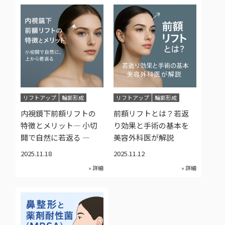
リフトアップ
輪郭形成
リフトアップ
輪郭形成
内視鏡下前額リフトの
前額リフトとは？若返
特徴とメリット― 小切
り効果と手術の基本を
開で自然に若返る ―
美容外科医が解説
2025.11.18
2025.11.12
» 詳細
» 詳細