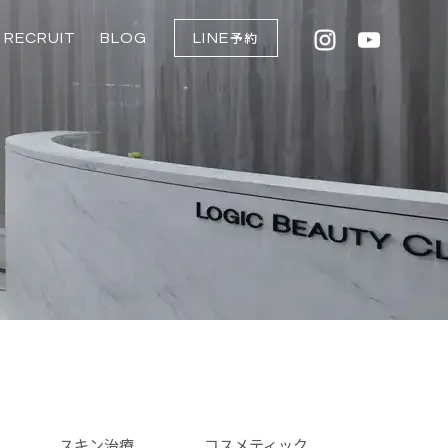
RECRUIT
BLOG
LINE
予約
点滴
入
ム
スキン治療
コスメティック