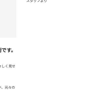
スタッフより
術です。
々しく見せ
や、元々の