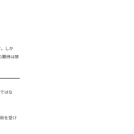
す。しか
の期待は禁
けではな
技術を受け