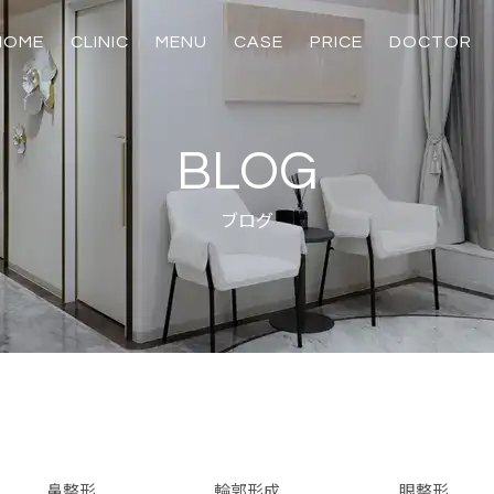
HOME
CLINIC
MENU
CASE
PRICE
DOCTOR
輪郭骨切り
麻酔・安全対策
美容皮膚科
美容外科
美容内服、注射・
脂肪吸引、脂肪注
スキンプログラ
たるみ治療
たるみ治療
美肌治療
注入治療
化粧品
鼻
目
BLOG
ブログ
鼻整形
輪郭形成
眼整形