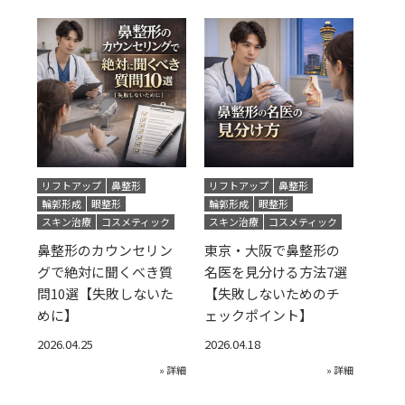
リフトアップ
鼻整形
リフトアップ
鼻整形
輪郭形成
眼整形
輪郭形成
眼整形
スキン治療
コスメティック
スキン治療
コスメティック
鼻整形のカウンセリン
東京・大阪で鼻整形の
グで絶対に聞くべき質
名医を見分ける方法7選
問10選【失敗しないた
【失敗しないためのチ
めに】
ェックポイント】
2026.04.25
2026.04.18
» 詳細
» 詳細