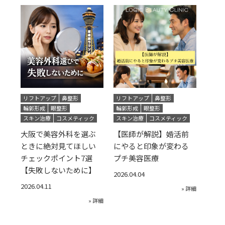
リフトアップ
鼻整形
リフトアップ
鼻整形
輪郭形成
眼整形
輪郭形成
眼整形
スキン治療
コスメティック
スキン治療
コスメティック
大阪で美容外科を選ぶ
【医師が解説】婚活前
ときに絶対見てほしい
にやると印象が変わる
チェックポイント7選
プチ美容医療
【失敗しないために】
2026.04.04
2026.04.11
» 詳細
» 詳細