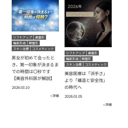
リフトアップ
鼻整形
輪郭形成
眼整形
スキン治療
コスメティック
リフトアップ
鼻整形
男女が初めて会ったと
輪郭形成
眼整形
き、第一印象が決まるま
スキン治療
コスメティック
での時間は〇秒です
美容医療は「派手さ」
【美容外科医が解説】
より「構造と安全性」
の時代へ
2026.03.10
» 詳細
2026.01.05
» 詳細