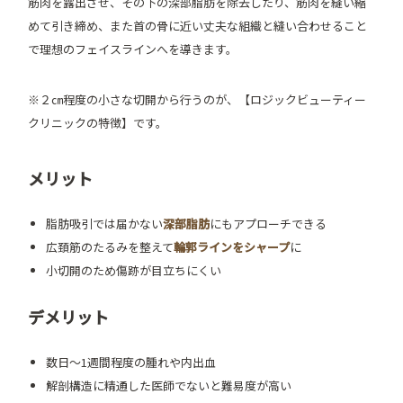
筋肉を露出させ、その下の深部脂肪を除去したり、筋肉を縫い縮
めて引き締め、また首の骨に近い丈夫な組織と縫い合わせること
で理想のフェイスラインへを導きます。
※２㎝程度の小さな切開から行うのが、【ロジックビューティー
クリニックの特徴】です。
メリット
脂肪吸引では届かない
深部脂肪
にもアプローチできる
広頚筋のたるみを整えて
輪郭ラインをシャープ
に
小切開のため傷跡が目立ちにくい
デメリット
数日〜1週間程度の腫れや内出血
解剖構造に精通した医師でないと難易度が高い