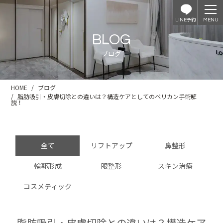
予約
LINE
BLOG
ブログ
HOME
ブログ
脂肪吸引・皮膚切除との違いは？構造ケアとしてのペリカン手術解
説！
全て
リフトアップ
鼻整形
輪郭形成
眼整形
スキン治療
コスメティック
脂肪吸引・皮膚切除との違いは？構造ケア