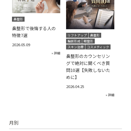
鼻整形
鼻整形で後悔する人の
特徴7選
リフトアップ
鼻整形
輪郭形成
眼整形
2026.05.09
スキン治療
コスメティック
» 詳細
鼻整形のカウンセリン
グで絶対に聞くべき質
問10選【失敗しないた
めに】
2026.04.25
» 詳細
月別