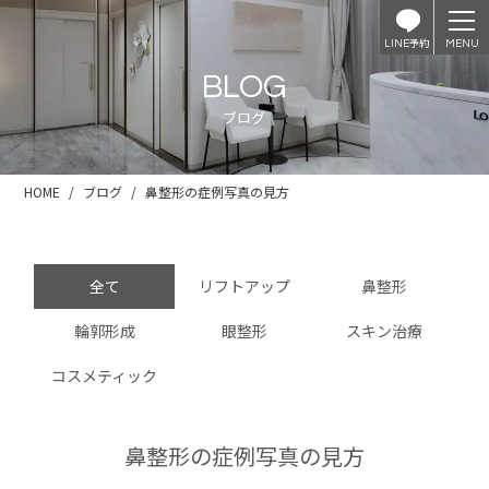
予約
LINE
BLOG
ブログ
HOME
ブログ
鼻整形の症例写真の見方
全て
リフトアップ
鼻整形
輪郭形成
眼整形
スキン治療
コスメティック
鼻整形の症例写真の見方