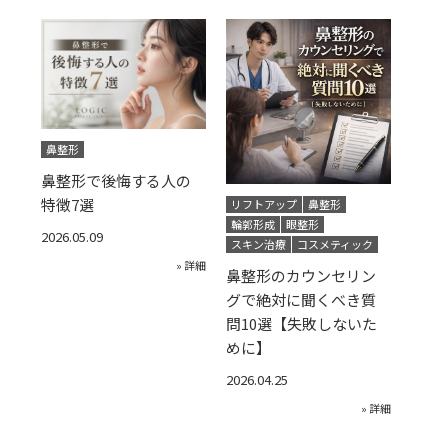
鼻整形
鼻整形で後悔する人の
特徴7選
リフトアップ
鼻整形
輪郭形成
眼整形
2026.05.09
スキン治療
コスメティック
» 詳細
鼻整形のカウンセリン
グで絶対に聞くべき質
問10選【失敗しないた
めに】
2026.04.25
» 詳細