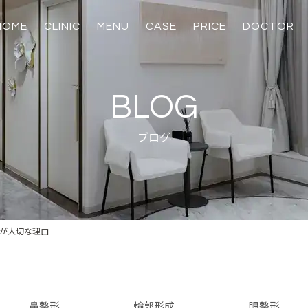
HOME
CLINIC
MENU
CASE
PRICE
DOCTOR
輪郭骨切り
麻酔・安全対策
美容皮膚科
美容外科
美容内服、注射・
脂肪吸引、脂肪注
スキンプログラ
たるみ治療
たるみ治療
美肌治療
注入治療
化粧品
鼻
目
BLOG
ブログ
が大切な理由
鼻整形
輪郭形成
眼整形