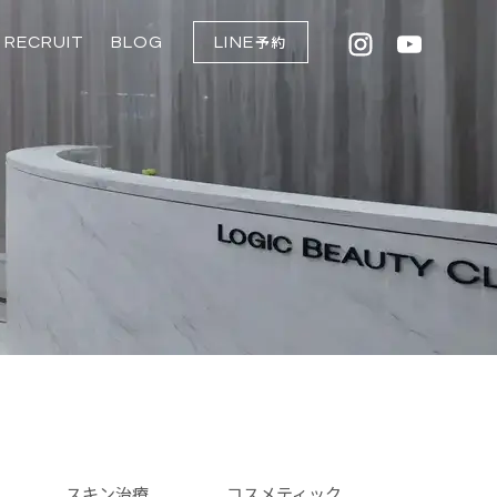
RECRUIT
BLOG
LINE
予約
点滴
入
ム
スキン治療
コスメティック