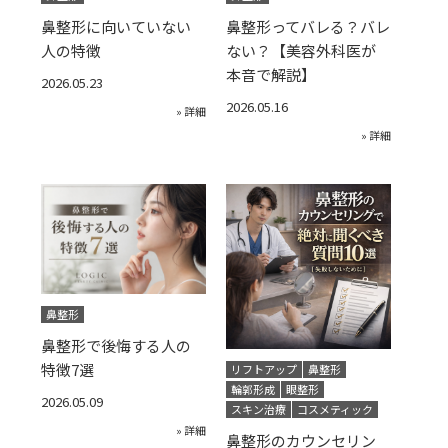
鼻整形に向いていない
鼻整形ってバレる？バレ
人の特徴
ない？【美容外科医が
本音で解説】
2026.05.23
2026.05.16
» 詳細
» 詳細
鼻整形
鼻整形で後悔する人の
特徴7選
リフトアップ
鼻整形
輪郭形成
眼整形
2026.05.09
スキン治療
コスメティック
» 詳細
鼻整形のカウンセリン